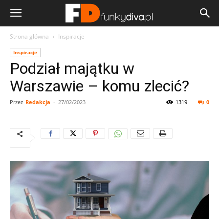
Strona główna
Inspiracje
Inspiracje
Podział majątku w
Warszawie – komu zlecić?
Przez
Redakcja
-
27/02/2023
1319
0