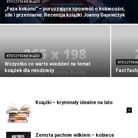
KTO CZYTA NIE BŁĄDZI
„Faza kokonu” – poruszająca opowieść o kobiecości,
sile i przemianie. Recenzja książki Joanny Gajewczyk
KTO CZYTA NIE BŁĄDZI
KTO CZYTA N
Wszystko co warto wiedzieć na temat
książek dla młodzieży
Fast fash
Książki – kryminały idealne na lato
0
Zemsta pachnie wilkiem – kobiece