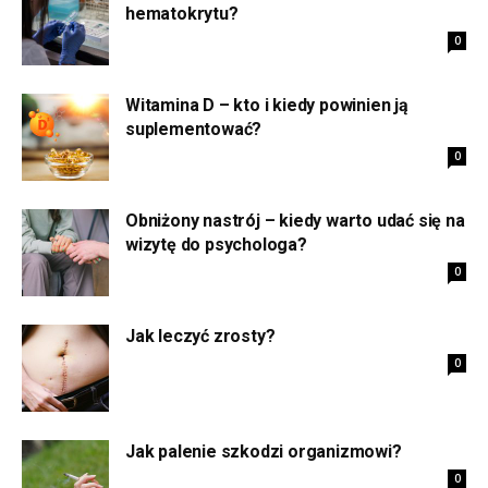
hematokrytu?
0
Witamina D – kto i kiedy powinien ją
suplementować?
0
Obniżony nastrój – kiedy warto udać się na
wizytę do psychologa?
0
Jak leczyć zrosty?
0
Jak palenie szkodzi organizmowi?
0