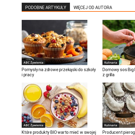
PODOBNE ARTYKUŁY
WIĘCEJ OD AUTORA
ABC Żywienia
Kulinaria
Pomysły na zdrowe przekąski do szkoły
Domowy sos Big 
i pracy
z grilla
ABC Żywienia
Kulinaria
Które produkty BIO warto mieć w swojej
Producent pierog