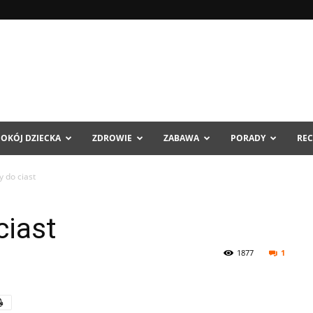
POKÓJ DZIECKA
ZDROWIE
ZABAWA
PORADY
REC
 do ciast
ciast
1877
1