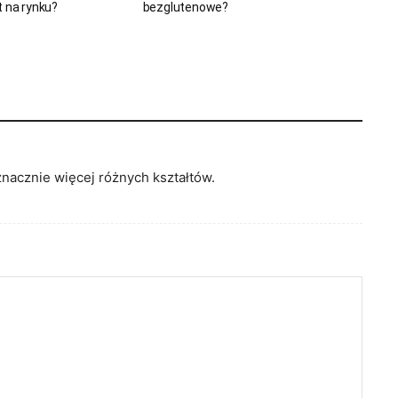
t na rynku?
bezglutenowe?
znacznie więcej różnych kształtów.