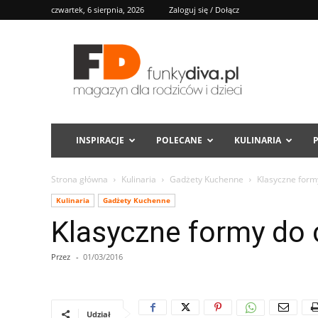
czwartek, 6 sierpnia, 2026
Zaloguj się / Dołącz
FD
INSPIRACJE
POLECANE
KULINARIA
Strona główna
Kulinaria
Gadżety Kuchenne
Klasyczne formy
Kulinaria
Gadżety Kuchenne
Klasyczne formy do 
Przez
-
01/03/2016
Udział