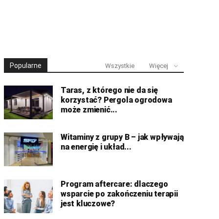
Popularne
Wszystkie
Więcej
Taras, z którego nie da się
korzystać? Pergola ogrodowa
może zmienić...
Witaminy z grupy B – jak wpływają
na energię i układ...
Program aftercare: dlaczego
wsparcie po zakończeniu terapii
jest kluczowe?