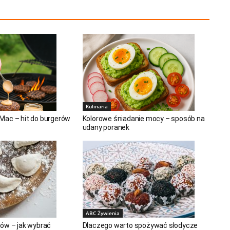
Kulinaria
Mac – hit do burgerów
Kolorowe śniadanie mocy – sposób na
udany poranek
ABC Żywienia
ów – jak wybrać
Dlaczego warto spożywać słodycze