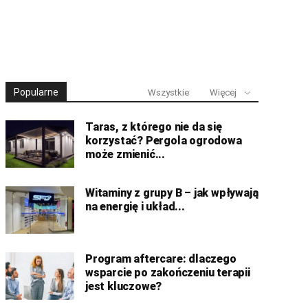
Popularne
Wszystkie
Więcej
Taras, z którego nie da się
korzystać? Pergola ogrodowa
może zmienić...
Witaminy z grupy B – jak wpływają
na energię i układ...
Program aftercare: dlaczego
wsparcie po zakończeniu terapii
jest kluczowe?