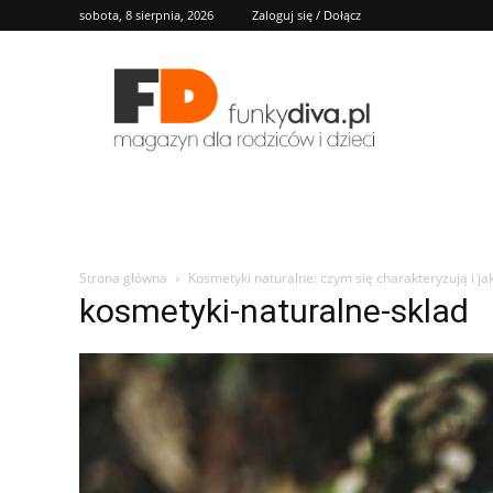
sobota, 8 sierpnia, 2026
Zaloguj się / Dołącz
FD
Strona główna
Kosmetyki naturalne: czym się charakteryzują i ja
kosmetyki-naturalne-sklad