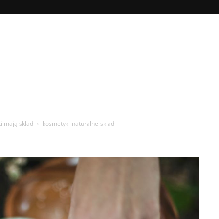
ki mają skład
kosmetyki-naturalne-sklad