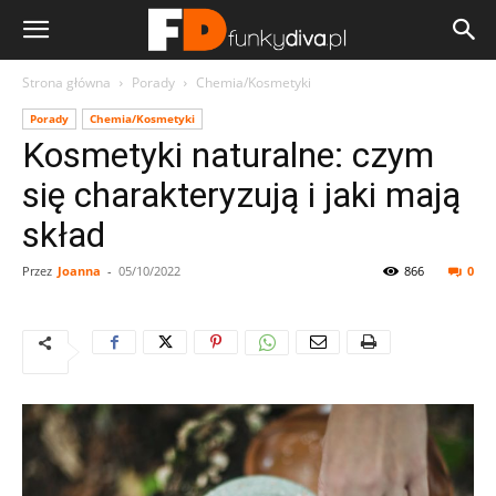
Strona główna
Porady
Chemia/Kosmetyki
Porady
Chemia/Kosmetyki
Kosmetyki naturalne: czym
się charakteryzują i jaki mają
skład
Przez
Joanna
-
05/10/2022
866
0