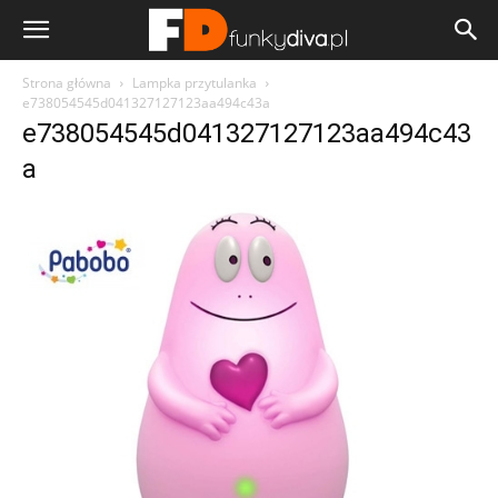
Strona główna
Lampka przytulanka
e738054545d041327127123aa494c43a
e738054545d041327127123aa494c43
a