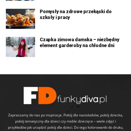
Pomysły na zdrowe przekąski do
szkoły i pracy
Czapka zimowa damska – niezbędny
element garderoby na chłodne dni
Zapraszamy do nas po inspiracje. Pokój dla nastolatków, pokój dziecka,
pokój tematyczny dla dzieci czy meble dziecięce – wiele zdjęć i
przykładów jak urządzić pokój dla dzieci. Do tego kolorowanki do druku,