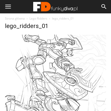
Strona główna
Lego Ridders
lego_ridders_01
lego_ridders_01