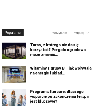
Popularne
Wszystkie
Więcej
Taras, z którego nie da się
korzystać? Pergola ogrodowa
może zmienić...
Witaminy z grupy B – jak wpływają
na energię i układ...
Program aftercare: dlaczego
wsparcie po zakończeniu terapii
jest kluczowe?