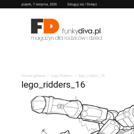
piątek, 7 sierpnia, 2026
Zaloguj się / Dołącz
FD
Strona główna
Lego Ridders
lego_ridders_16
lego_ridders_16