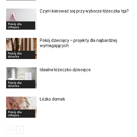
Czym kierować się przy wyborze łóżeczka tipi?
Pokój dla
chłopca
Pokój dziecięcy – projekty dla najbardziej
wymagających
Pokój dla
dziecka
Idealne łóżeczko dziecięce
Pokój dla
dziecka
Łózko domek
Pokój dla
chłopca