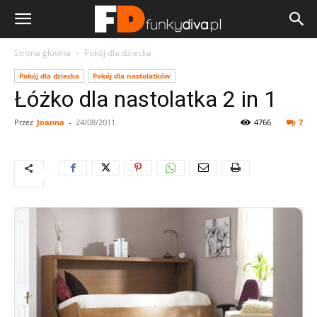
Strona główna
Pokój dla dziecka
Pokój dla dziecka
Pokój dla nastolatków
Łóżko dla nastolatka 2 in 1
Przez
Joanna
-
24/08/2011
4766
7