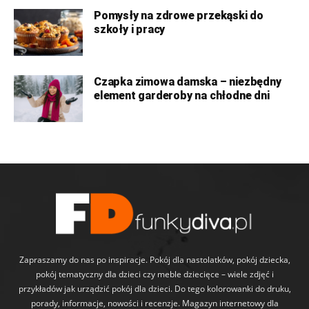
Pomysły na zdrowe przekąski do
szkoły i pracy
Czapka zimowa damska – niezbędny
element garderoby na chłodne dni
Zapraszamy do nas po inspiracje. Pokój dla nastolatków, pokój dziecka,
pokój tematyczny dla dzieci czy meble dziecięce – wiele zdjęć i
przykładów jak urządzić pokój dla dzieci. Do tego kolorowanki do druku,
porady, informacje, nowości i recenzje. Magazyn internetowy dla