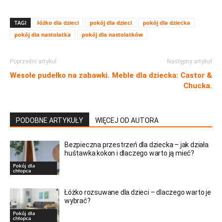
TAGI
łóżko dla dzieci
pokój dla dzieci
pokój dla dziecka
pokój dla nastolatka
pokój dla nastolatków
Poprzedni artykuł
Następny artykuł
Wesołe pudełko na zabawki.
Meble dla dziecka: Castor &
Chucka.
PODOBNE ARTYKUŁY
WIĘCEJ OD AUTORA
Bezpieczna przestrzeń dla dziecka – jak działa
huśtawka kokon i dlaczego warto ją mieć?
Pokój dla
chłopca
Łóżko rozsuwane dla dzieci – dlaczego warto je
wybrać?
Pokój dla
chłopca