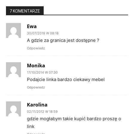
7 KOMENTARZE
Ewa
30/07/2019 W 08:18
A gdzie za granica jest dostępne ?
Odpowiedz
Monika
17/10/2014 W 07:30
Podajcie linka bardzo ciekawy mebel
Odpowiedz
Karolina
02/11/2012 W 18:59
gdzie mogłabym takie kupić bardzo proszę o
link