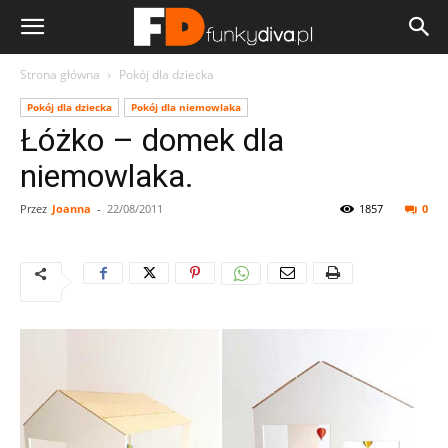
Strona główna
Pokój dla dziecka
Pokój dla dziecka
Pokój dla niemowlaka
Łóżko – domek dla
niemowlaka.
Przez
Joanna
-
22/08/2011
1857
0