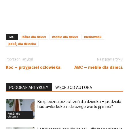
TAGI
łóżko dla dzieci
meble dla dzieci
niemowlak
pokój dla dziecka
Poprzedni artykuł
Następny artykuł
Koc – przyjaciel człowieka.
ABC – meble dla dzieci.
PODOBNE ARTYKUŁY
WIĘCEJ OD AUTORA
Bezpieczna przestrzeń dla dziecka – jak działa
huśtawka kokon i dlaczego warto ją mieć?
Pokój dla
chłopca