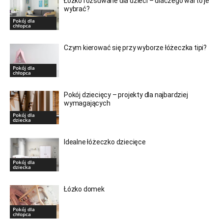
Łóżko rozsuwane dla dzieci – dlaczego warto je
wybrać?
Pokój dla
chłopca
Czym kierować się przy wyborze łóżeczka tipi?
Pokój dla
chłopca
Pokój dziecięcy – projekty dla najbardziej
wymagających
Pokój dla
dziecka
Idealne łóżeczko dziecięce
Pokój dla
dziecka
Łózko domek
Pokój dla
chłopca