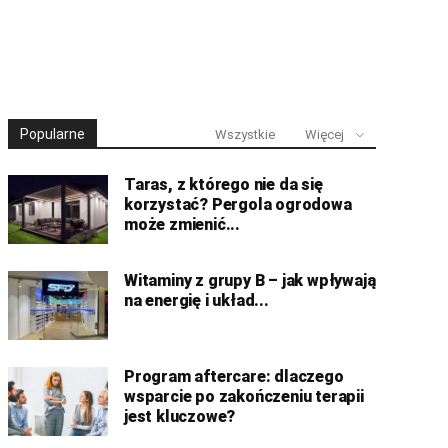
Popularne
Wszystkie
Więcej
Taras, z którego nie da się
korzystać? Pergola ogrodowa
może zmienić...
Witaminy z grupy B – jak wpływają
na energię i układ...
Program aftercare: dlaczego
wsparcie po zakończeniu terapii
jest kluczowe?