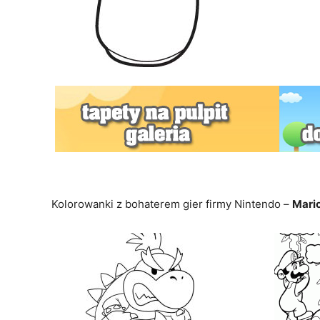
Kolorowanki z bohaterem gier firmy Nintendo –
Mari