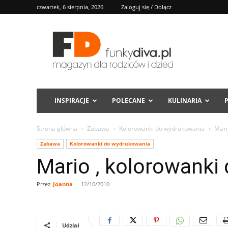
czwartek, 6 sierpnia, 2026
Zaloguj się / Dołącz
FD
INSPIRACJE
POLECANE
KULINARIA
Strona główna
Zabawa
Kolorowanki do wydrukowania
Mari
Zabawa
Kolorowanki do wydrukowania
Mario , kolorowanki
Przez
Joanna
-
12/10/2010
Udział