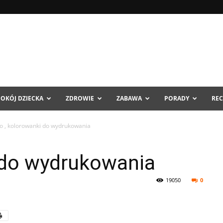
POKÓJ DZIECKA
ZDROWIE
ZABAWA
PORADY
REC
o , kolorowanki do wydrukowania
 do wydrukowania
19050
0