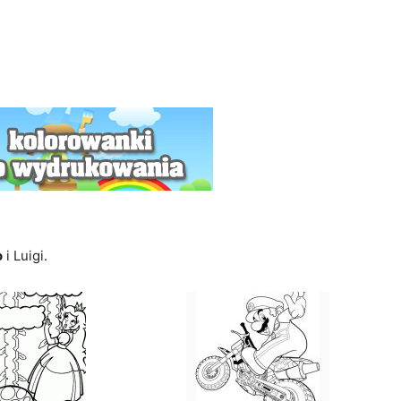
o
i Luigi.