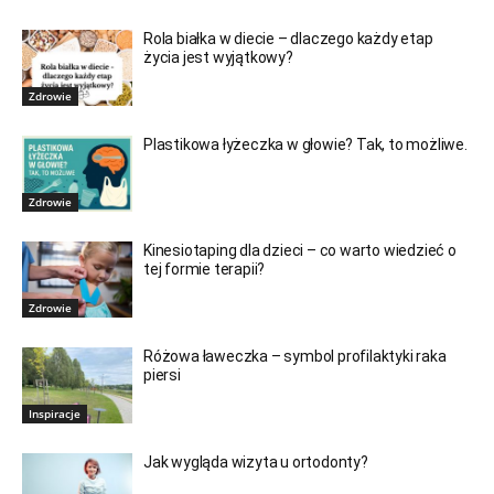
Rola białka w diecie – dlaczego każdy etap
życia jest wyjątkowy?
Zdrowie
Plastikowa łyżeczka w głowie? Tak, to możliwe.
Zdrowie
Kinesiotaping dla dzieci – co warto wiedzieć o
tej formie terapii?
Zdrowie
Różowa ławeczka – symbol profilaktyki raka
piersi
Inspiracje
Jak wygląda wizyta u ortodonty?