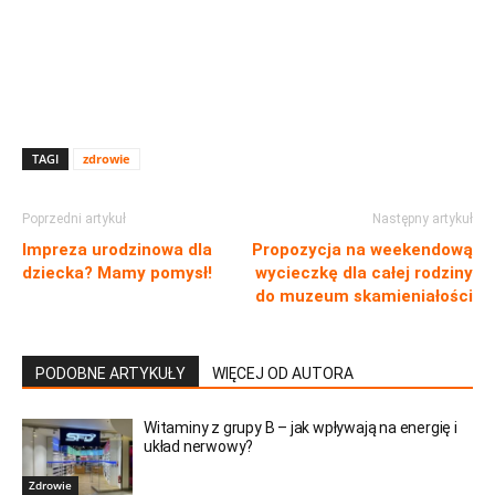
TAGI
zdrowie
Poprzedni artykuł
Następny artykuł
Impreza urodzinowa dla
Propozycja na weekendową
dziecka? Mamy pomysł!
wycieczkę dla całej rodziny
do muzeum skamieniałości
PODOBNE ARTYKUŁY
WIĘCEJ OD AUTORA
Witaminy z grupy B – jak wpływają na energię i
układ nerwowy?
Zdrowie