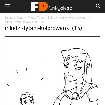
Strona główna
Młodzi Tytani – kolorowanki do wydrukowania
mlodzi-tytani-kolorowanki (15)
mlodzi-tytani-kolorowanki (15)