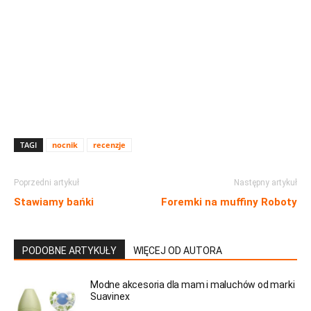
TAGI
nocnik
recenzje
Poprzedni artykuł
Następny artykuł
Stawiamy bańki
Foremki na muffiny Roboty
PODOBNE ARTYKUŁY
WIĘCEJ OD AUTORA
Modne akcesoria dla mam i maluchów od marki
Suavinex