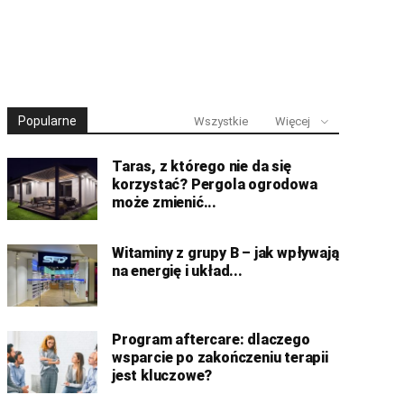
Popularne
Wszystkie
Więcej
Taras, z którego nie da się
korzystać? Pergola ogrodowa
może zmienić...
Witaminy z grupy B – jak wpływają
na energię i układ...
Program aftercare: dlaczego
wsparcie po zakończeniu terapii
jest kluczowe?