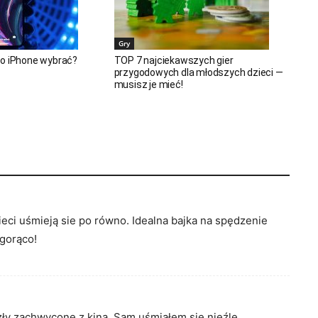
Gry
do iPhone wybrać?
TOP 7 najciekawszych gier
przygodowych dla młodszych dzieci —
musisz je mieć!
ieci uśmieją sie po równo. Idealna bajka na spędzenie
gorąco!
zły zachwycone z kina. Sam uśmiałem się nieźle.