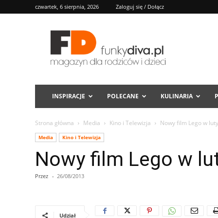
czwartek, 6 sierpnia, 2026
Zaloguj się / Dołącz
FD
INSPIRACJE
POLECANE
KULINARIA
Strona główna
Media
Kino i Telewizja
Nowy film Lego w lu
Media
Kino i Telewizja
Nowy film Lego w l
Przez
-
26/08/2013
Udział