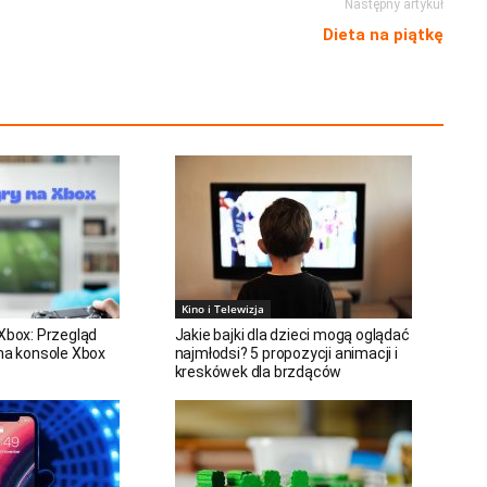
Następny artykuł
Dieta na piątkę
Kino i Telewizja
 Xbox: Przegląd
Jakie bajki dla dzieci mogą oglądać
 na konsole Xbox
najmłodsi? 5 propozycji animacji i
kreskówek dla brzdąców