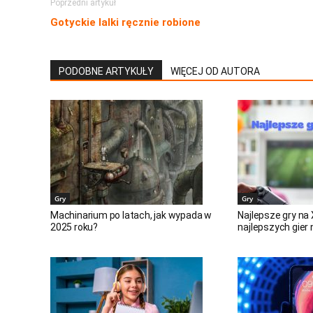
Poprzedni artykuł
Gotyckie lalki ręcznie robione
PODOBNE ARTYKUŁY
WIĘCEJ OD AUTORA
Gry
Gry
Machinarium po latach, jak wypada w
Najlepsze gry na
2025 roku?
najlepszych gier