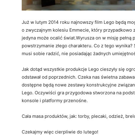
Już w lutym 2014 roku najnowszy film Lego będą mogli
o zwyczajnym kolesiu Emmecie, który przypadkowo zo
jedyna może ocalić świat.Wyrusza on w misję pełną 
powstrzymanie złego charakteru. Co z tego wynika?
musi sobie radzić, nie posiadając żadnych umiejętno
Jak dotąd wszystkie produkcje Lego cieszyły się og
odstawał od poprzednich. Czeka nas świetna zabawa, 
dostępne będą nowe zestawy konstrukcyjne związane
Lego. Oczywiści gra przygodowa stworzona na podst
konsole i platformy przenośne.
Cała masa produktów, jak: torby, plecaki, odzież, brel
Czekajmy więc cierpliwie do lutego!