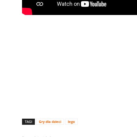
TAGI
Gry dla dzieci
lego