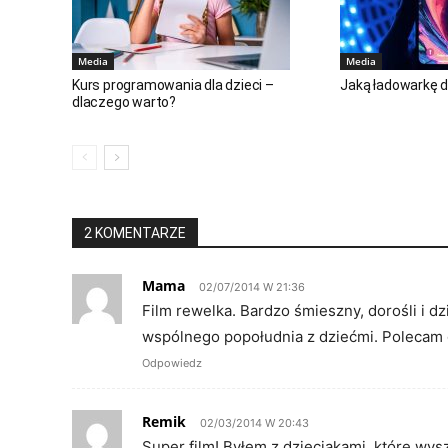
Media
Media
Kurs programowania dla dzieci –
Jaką ładowarkę 
dlaczego warto?
2 KOMENTARZE
Mama
02/07/2014 W 21:36
Film rewelka. Bardzo śmieszny, dorośli i dz
wspólnego popołudnia z dziećmi. Polecam 
Odpowiedz
Remik
02/03/2014 W 20:43
Super film! Byłem z dzieciakami, które wys