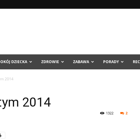
POKÓJ DZIECKA
ZDROWIE
ZABAWA
PORADY
REC
tym 2014
utym 2014
1322
2