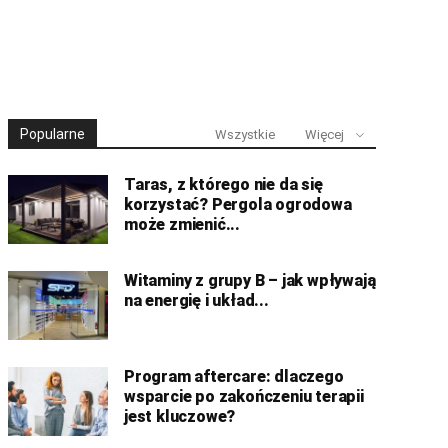
Popularne
Wszystkie
Więcej
Taras, z którego nie da się
korzystać? Pergola ogrodowa
może zmienić...
Witaminy z grupy B – jak wpływają
na energię i układ...
Program aftercare: dlaczego
wsparcie po zakończeniu terapii
jest kluczowe?