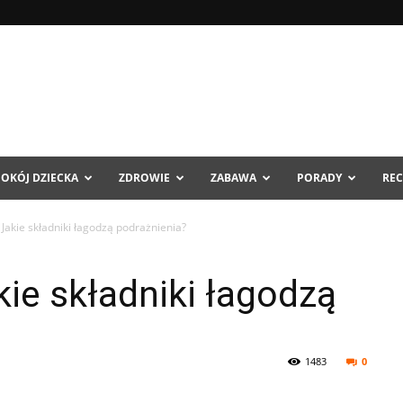
POKÓJ DZIECKA
ZDROWIE
ZABAWA
PORADY
REC
: Jakie składniki łagodzą podrażnienia?
kie składniki łagodzą
1483
0