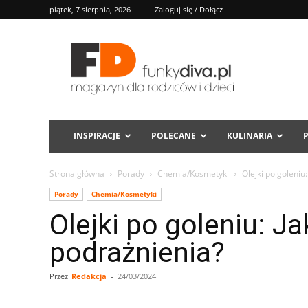
piątek, 7 sierpnia, 2026
Zaloguj się / Dołącz
FD
INSPIRACJE
POLECANE
KULINARIA
Strona główna
Porady
Chemia/Kosmetyki
Olejki po goleniu
Porady
Chemia/Kosmetyki
Olejki po goleniu: Ja
podrażnienia?
Przez
Redakcja
-
24/03/2024