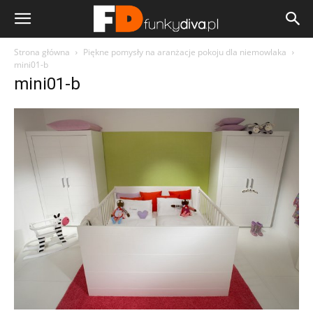
Strona główna
Piękne pomysły na aranżacje pokoju dla niemowlaka
mini01-b
mini01-b