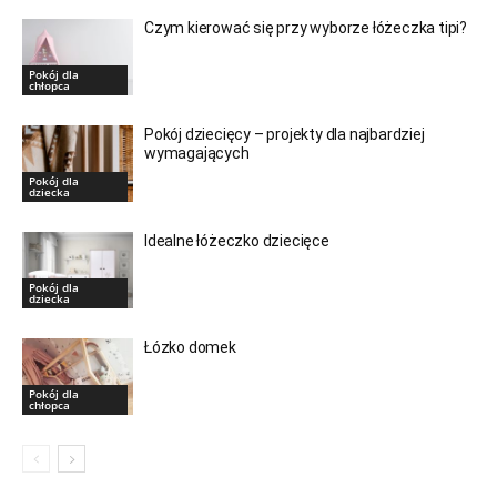
Czym kierować się przy wyborze łóżeczka tipi?
Pokój dla
chłopca
Pokój dziecięcy – projekty dla najbardziej
wymagających
Pokój dla
dziecka
Idealne łóżeczko dziecięce
Pokój dla
dziecka
Łózko domek
Pokój dla
chłopca