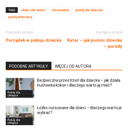
TAGI
łóżko dla dzieci
niemowlak
pokój dla dziecka
pokój dziecięcy
Poprzedni artykuł
Następny artykuł
Porządek w pokoju dziecka
Katar – jak pomóc dziecku
– porady
PODOBNE ARTYKUŁY
WIĘCEJ OD AUTORA
Bezpieczna przestrzeń dla dziecka – jak działa
huśtawka kokon i dlaczego warto ją mieć?
Pokój dla
chłopca
Łóżko rozsuwane dla dzieci – dlaczego warto je
wybrać?
Pokój dla
chłopca