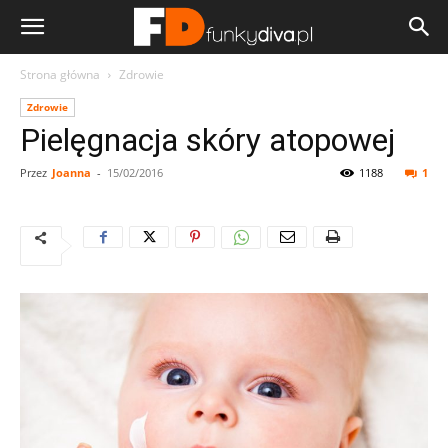
Strona główna
Zdrowie
Zdrowie
Pielęgnacja skóry atopowej
Przez
Joanna
-
15/02/2016
1188
1