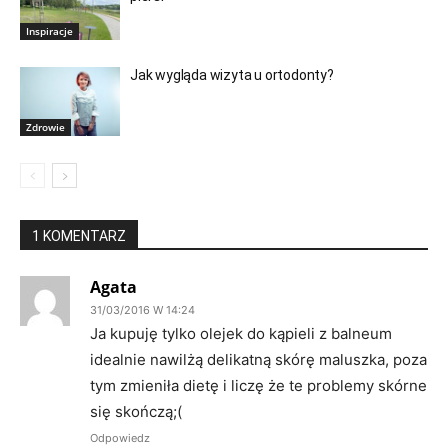
Inspiracje
Jak wygląda wizyta u ortodonty?
Zdrowie
1 KOMENTARZ
Agata
31/03/2016 W 14:24
Ja kupuję tylko olejek do kąpieli z balneum
idealnie nawilżą delikatną skórę maluszka, poza
tym zmieniła dietę i liczę że te problemy skórne
się skończą;(
Odpowiedz