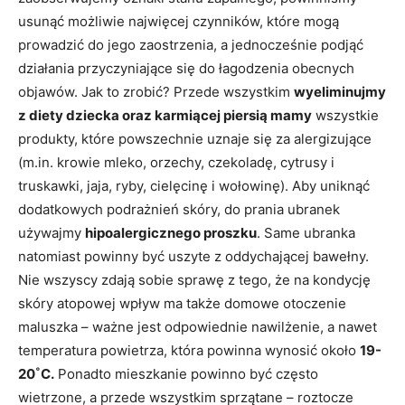
usunąć możliwie najwięcej czynników, które mogą
prowadzić do jego zaostrzenia, a jednocześnie podjąć
działania przyczyniające się do łagodzenia obecnych
objawów. Jak to zrobić? Przede wszystkim
wyeliminujmy
z diety dziecka oraz karmiącej piersią mamy
wszystkie
produkty, które powszechnie uznaje się za alergizujące
(m.in. krowie mleko, orzechy, czekoladę, cytrusy i
truskawki, jaja, ryby, cielęcinę i wołowinę). Aby uniknąć
dodatkowych podrażnień skóry, do prania ubranek
używajmy
hipoalergicznego proszku
. Same ubranka
natomiast powinny być uszyte z oddychającej bawełny.
Nie wszyscy zdają sobie sprawę z tego, że na kondycję
skóry atopowej wpływ ma także domowe otoczenie
maluszka – ważne jest odpowiednie nawilżenie, a nawet
temperatura powietrza, która powinna wynosić około
19-
20
˚C.
Ponadto mieszkanie powinno być często
wietrzone, a przede wszystkim sprzątane – roztocze