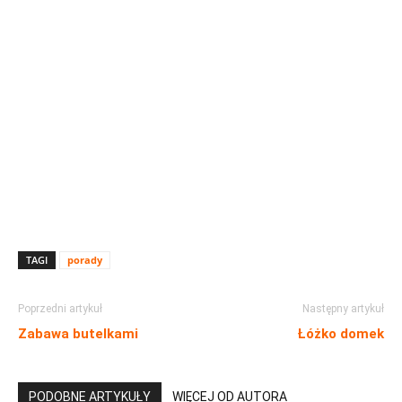
TAGI
porady
Poprzedni artykuł
Następny artykuł
Zabawa butelkami
Łóżko domek
PODOBNE ARTYKUŁY
WIĘCEJ OD AUTORA