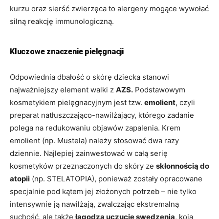
kurzu oraz sierść zwierzęca to alergeny mogące wywołać
silną reakcję immunologiczną.
Kluczowe znaczenie pielęgnacji
Odpowiednia dbałość o skórę dziecka stanowi
najważniejszy element walki z
AZS.
Podstawowym
kosmetykiem pielęgnacyjnym jest tzw.
emolient
, czyli
preparat natłuszczająco-nawilżający, którego zadanie
polega na redukowaniu objawów zapalenia. Krem
emolient (np. Mustela) należy stosować dwa razy
dziennie. Najlepiej zainwestować w całą serię
kosmetyków przeznaczonych do skóry ze
skłonnością do
atopii
(np. STELATOPIA), ponieważ zostały opracowane
specjalnie pod kątem jej złożonych potrzeb – nie tylko
intensywnie ją nawilżają, zwalczając ekstremalną
suchość, ale także
łagodzą uczucie swędzenia
, koją