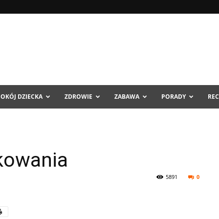
POKÓJ DZIECKA
ZDROWIE
ZABAWA
PORADY
REC
ukowania
5891
0