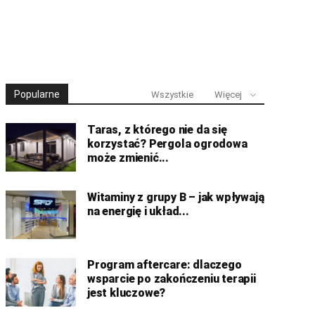
Popularne
Wszystkie
Więcej
Taras, z którego nie da się
korzystać? Pergola ogrodowa
może zmienić...
Witaminy z grupy B – jak wpływają
na energię i układ...
Program aftercare: dlaczego
wsparcie po zakończeniu terapii
jest kluczowe?