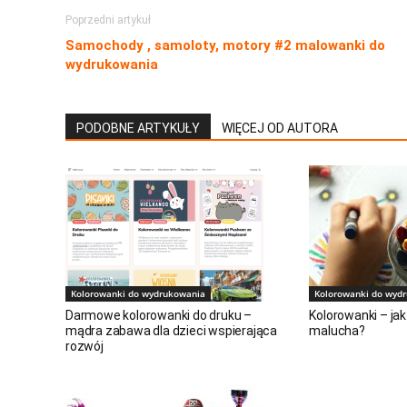
Poprzedni artykuł
Samochody , samoloty, motory #2 malowanki do
wydrukowania
PODOBNE ARTYKUŁY
WIĘCEJ OD AUTORA
Kolorowanki do wydrukowania
Kolorowanki do wyd
Darmowe kolorowanki do druku –
Kolorowanki – jak
mądra zabawa dla dzieci wspierająca
malucha?
rozwój