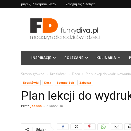
piątek, 7 sierpnia, 2026
Zaloguj się / Dołącz
FD
INSPIRACJE
POLECANE
KULINARIA
Strona główna
Kreskówki
Dora
Plan lekcji do wydrukowania
Kreskówki
Dora
Sponge Bob
Zabawa
Plan lekcji do wydr
Przez
Joanna
-
31/08/2010
Udział