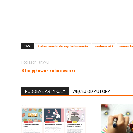
TAGI
kolorowanki do wydrukowania
malowanki
samoch
Poprzedni artykuł
Stacyjkowo- kolorowanki
PODOBNE ARTYKUŁY
WIĘCEJ OD AUTORA