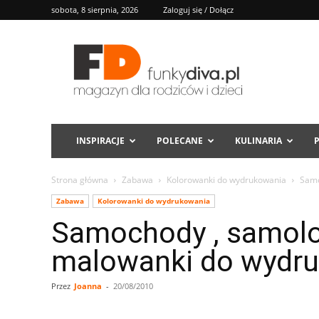
sobota, 8 sierpnia, 2026
Zaloguj się / Dołącz
FD
INSPIRACJE
POLECANE
KULINARIA
Strona główna
Zabawa
Kolorowanki do wydrukowania
Samo
Zabawa
Kolorowanki do wydrukowania
Samochody , samolo
malowanki do wydr
Przez
Joanna
-
20/08/2010