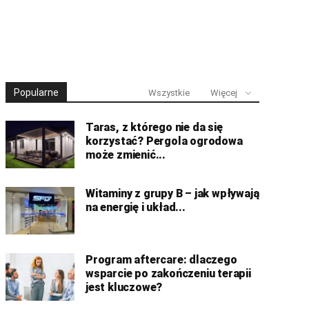
Popularne
Wszystkie
Więcej
Taras, z którego nie da się
korzystać? Pergola ogrodowa
może zmienić...
Witaminy z grupy B – jak wpływają
na energię i układ...
Program aftercare: dlaczego
wsparcie po zakończeniu terapii
jest kluczowe?