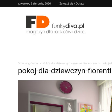
czwartek, 6 sierpnia, 2026
Zaloguj się / Dołącz
FD
Strona główna
Pokój dla dziewczyn – meble Fiorentino
pokoj-d
pokoj-dla-dziewczyn-fiorenti