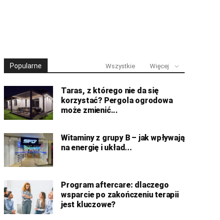
Popularne
Wszystkie
Więcej
Taras, z którego nie da się
korzystać? Pergola ogrodowa
może zmienić...
Witaminy z grupy B – jak wpływają
na energię i układ...
Program aftercare: dlaczego
wsparcie po zakończeniu terapii
jest kluczowe?