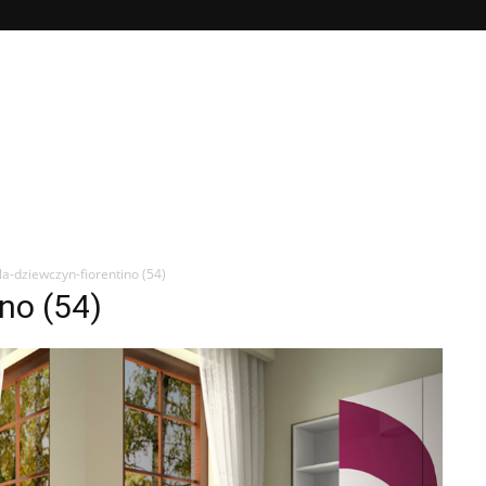
la-dziewczyn-fiorentino (54)
no (54)