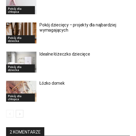
Pokój dla
chłopca
Pokój dziecięcy – projekty dla najbardziej
wymagających
Pokój dla
dziecka
Idealne łóżeczko dziecięce
Pokój dla
dziecka
Łózko domek
Pokój dla
chłopca
2 KOMENTARZE