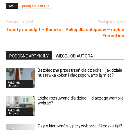
TAGI
pokój dla dziecka
Poprzedni artykuł
Następny artykuł
Tapety na pulpit – Komiks
Pokój dla chłopców – meble
Fiorentino
PODOBNE ARTYKUŁY
WIĘCEJ OD AUTORA
Bezpieczna przestrzeń dla dziecka – jak działa
huśtawka kokon i dlaczego warto ją mieć?
Pokój dla
chłopca
Łóżko rozsuwane dla dzieci – dlaczego warto je
wybrać?
Pokój dla
chłopca
Czym kierować się przy wyborze łóżeczka tipi?