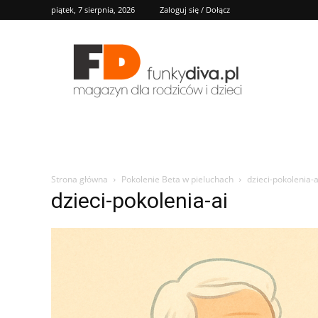
piątek, 7 sierpnia, 2026
Zaloguj się / Dołącz
FD
Strona główna
Pokolenie Beta w pieluchach
dzieci-pokolenia-a
dzieci-pokolenia-ai