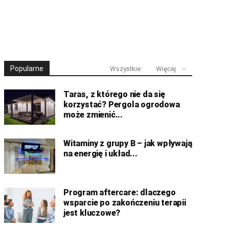
Popularne
Wszystkie
Więcej
Taras, z którego nie da się
korzystać? Pergola ogrodowa
może zmienić...
Witaminy z grupy B – jak wpływają
na energię i układ...
Program aftercare: dlaczego
wsparcie po zakończeniu terapii
jest kluczowe?