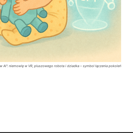
ów AI”: niemowlę w VR, pluszowego robota i dziadka – symbol łączenia pokoleń