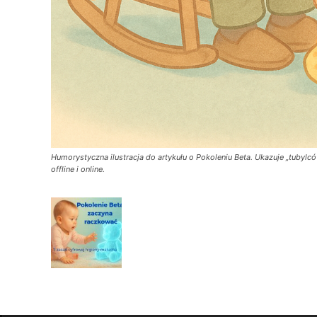
Humorystyczna ilustracja do artykułu o Pokoleniu Beta. Ukazuje „tubylc
offline i online.