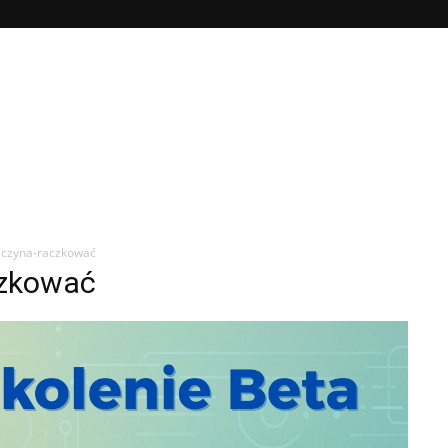
aczyna-raczkować
czkować