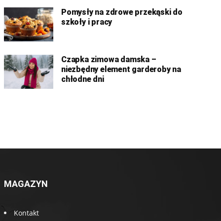
Pomysły na zdrowe przekąski do
szkoły i pracy
Czapka zimowa damska –
niezbędny element garderoby na
chłodne dni
MAGAZYN
Kontakt