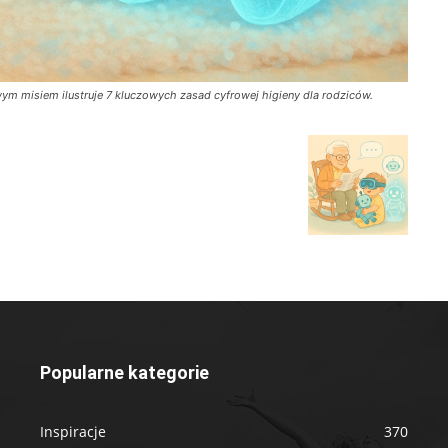
ym misiem ilustruje 7 kluczowych zasad cyfrowej higieny dla rodziców.
Popularne kategorie
Inspiracje
370