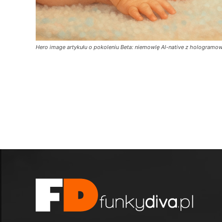
Hero image artykułu o pokoleniu Beta: niemowlę AI-native z hologramow