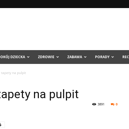
POKÓJ DZIECKA
ZDROWIE
ZABAWA
PORADY
REC
 tapety na pulpit
apety na pulpit
3891
0