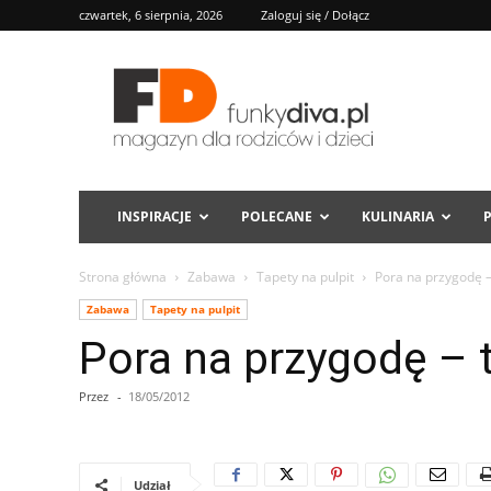
czwartek, 6 sierpnia, 2026
Zaloguj się / Dołącz
FD
INSPIRACJE
POLECANE
KULINARIA
Strona główna
Zabawa
Tapety na pulpit
Pora na przygodę –
Zabawa
Tapety na pulpit
Pora na przygodę – t
Przez
-
18/05/2012
Udział