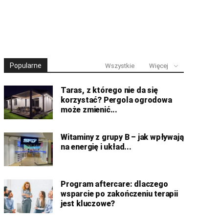
Popularne
Wszystkie
Więcej
Taras, z którego nie da się
korzystać? Pergola ogrodowa
może zmienić...
Witaminy z grupy B – jak wpływają
na energię i układ...
Program aftercare: dlaczego
wsparcie po zakończeniu terapii
jest kluczowe?