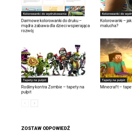
Kolorowanki do wydrukowania
Kolorowanki do wyd
Darmowe kolorowanki do druku –
Kolorowanki – jak
mądra zabawa dla dzieci wspierająca
malucha?
rozwój
Tapety na pulpit
Tapety na pulpit
Rośliny kontra Zombie – tapety na
Minecraft – tapet
pulpit
ZOSTAW ODPOWIEDŹ