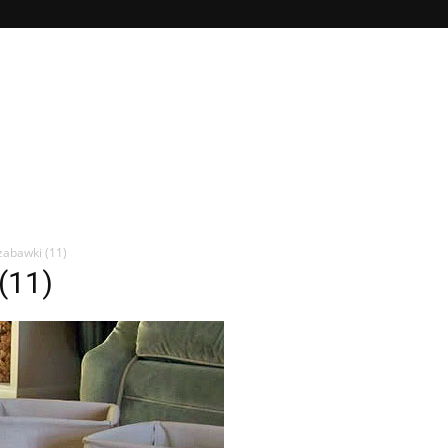
zabawki (11)
(11)