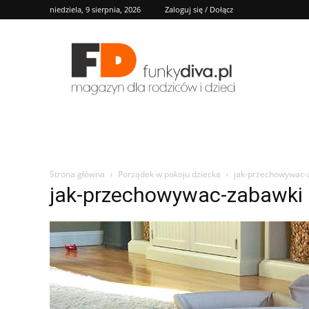
niedziela, 9 sierpnia, 2026
Zaloguj się / Dołącz
FD
Strona główna
Porządek w pokoju dziecka
jak-przechowywac-
jak-przechowywac-zabawki 