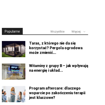
Popularne
Wszystkie
Więcej
Taras, z którego nie da się
korzystać? Pergola ogrodowa
może zmienić...
Witaminy z grupy B – jak wpływają
na energię i układ...
Program aftercare: dlaczego
wsparcie po zakończeniu terapii
jest kluczowe?