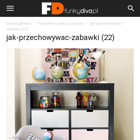
Strona główna
Porządek w pokoju dziecka
jak-przechowywac-
zabawki (22)
jak-przechowywac-zabawki (22)