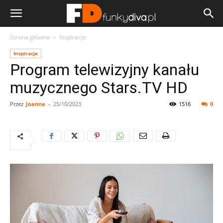
Strona główna
Inspiracje
Inspiracje
Program telewizyjny kanału
muzycznego Stars.TV HD
Przez
Joanna
-
25/10/2023
1516
0