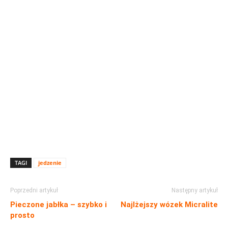
TAGI
jedzenie
Poprzedni artykuł
Następny artykuł
Pieczone jabłka – szybko i
Najlżejszy wózek Micralite
prosto