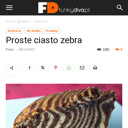
Strona główna
Kulinaria
Kulinaria
Na słodko
Przepisy
Proste ciasto zebra
Przez
-
28/12/2013
2282
0