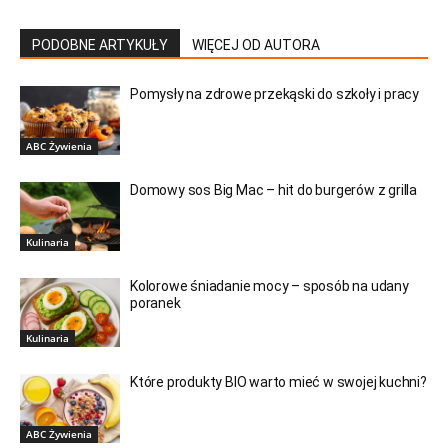
PODOBNE ARTYKUŁY
WIĘCEJ OD AUTORA
Pomysły na zdrowe przekąski do szkoły i pracy
ABC Żywienia
Domowy sos Big Mac – hit do burgerów z grilla
Kulinaria
Kolorowe śniadanie mocy – sposób na udany
poranek
Kulinaria
Które produkty BIO warto mieć w swojej kuchni?
ABC Żywienia