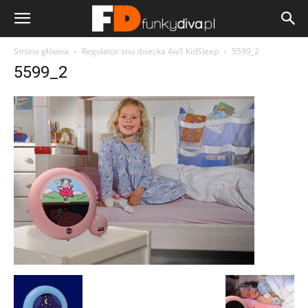
Strona główna
Regulator snu dziecka 4w1 KidSleep
5599_2
5599_2