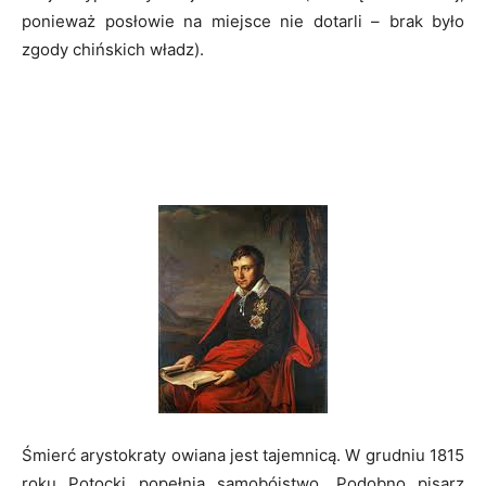
ponieważ posłowie na miejsce nie dotarli – brak było
zgody chińskich władz).
Śmierć arystokraty owiana jest tajemnicą. W grudniu 1815
roku Potocki popełnia samobójstwo. Podobno pisarz