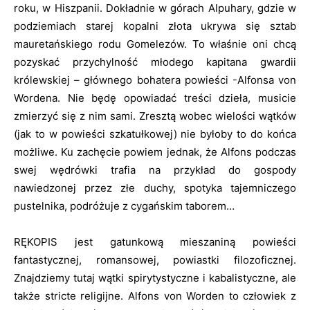
roku, w Hiszpanii. Dokładnie w górach Alpuhary, gdzie w
podziemiach starej kopalni złota ukrywa się sztab
mauretańskiego rodu Gomelezów. To właśnie oni chcą
pozyskać przychylność młodego kapitana gwardii
królewskiej – głównego bohatera powieści -Alfonsa von
Wordena. Nie będę opowiadać treści dzieła, musicie
zmierzyć się z nim sami. Zresztą wobec wielości wątków
(jak to w powieści szkatułkowej) nie byłoby to do końca
możliwe. Ku zachęcie powiem jednak, że Alfons podczas
swej wędrówki trafia na przykład do gospody
nawiedzonej przez złe duchy, spotyka tajemniczego
pustelnika, podróżuje z cygańskim taborem…
RĘKOPIS jest gatunkową mieszaniną powieści
fantastycznej, romansowej, powiastki filozoficznej.
Znajdziemy tutaj wątki spirytystyczne i kabalistyczne, ale
także stricte religijne. Alfons von Worden to człowiek z