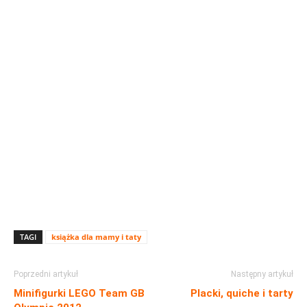
TAGI
książka dla mamy i taty
Poprzedni artykuł
Następny artykuł
Minifigurki LEGO Team GB
Placki, quiche i tarty