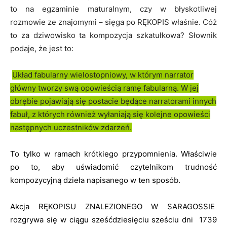
to na egzaminie maturalnym, czy w błyskotliwej
rozmowie ze znajomymi – sięga po RĘKOPIS właśnie. Cóż
to za dziwowisko ta kompozycja szkatułkowa? Słownik
podaje, że jest to:
Układ fabularny wielostopniowy, w którym narrator
główny tworzy swą opowieścią ramę fabularną. W jej
obrębie pojawiają się postacie będące narratorami innych
fabuł, z których również wyłaniają się kolejne opowieści
następnych uczestników zdarzeń.
To tylko w ramach krótkiego przypomnienia. Właściwie
po to, aby uświadomić czytelnikom trudność
kompozycyjną dzieła napisanego w ten sposób.
Akcja RĘKOPISU ZNALEZIONEGO W SARAGOSSIE
rozgrywa się w ciągu sześćdziesięciu sześciu dni 1739