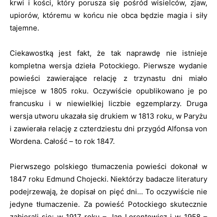
krwi i kości, który porusza się pośród wisielców, zjaw,
upiorów, któremu w końcu nie obca będzie magia i siły
tajemne.
Ciekawostką jest fakt, że tak naprawdę nie istnieje
kompletna wersja dzieła Potockiego. Pierwsze wydanie
powieści zawierające relację z trzynastu dni miało
miejsce w 1805 roku. Oczywiście opublikowano je po
francusku i w niewielkiej liczbie egzemplarzy. Druga
wersja utworu ukazała się drukiem w 1813 roku, w Paryżu
i zawierała relację z czterdziestu dni przygód Alfonsa von
Wordena. Całość – to rok 1847.
Pierwszego polskiego tłumaczenia powieści dokonał w
1847 roku Edmund Chojecki. Niektórzy badacze literatury
podejrzewają, że dopisał on pięć dni… To oczywiście nie
jedyne tłumaczenie. Za powieść Potockiego skutecznie
zabierali się: w 1917 roku – Jan Lorentowicz i w 1958 –