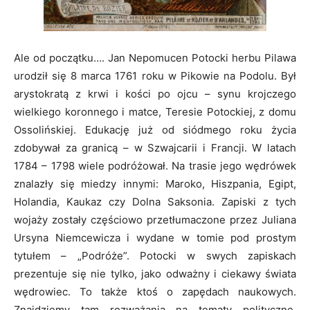
Ale od początku…. Jan Nepomucen Potocki herbu Pilawa
urodził się 8 marca 1761 roku w Pikowie na Podolu. Był
arystokratą z krwi i kości po ojcu – synu krojczego
wielkiego koronnego i matce, Teresie Potockiej, z domu
Ossolińskiej. Edukację już od siódmego roku życia
zdobywał za granicą – w Szwajcarii i Francji. W latach
1784 – 1798 wiele podróżował. Na trasie jego wędrówek
znalazły się miedzy innymi: Maroko, Hiszpania, Egipt,
Holandia, Kaukaz czy Dolna Saksonia. Zapiski z tych
wojaży zostały częściowo przetłumaczone przez Juliana
Ursyna Niemcewicza i wydane w tomie pod prostym
tytułem – „Podróże”. Potocki w swych zapiskach
prezentuje się nie tylko, jako odważny i ciekawy świata
wędrowiec. To także ktoś o zapędach naukowych.
Znajdziemy tam rozważania na tematy polityczne,