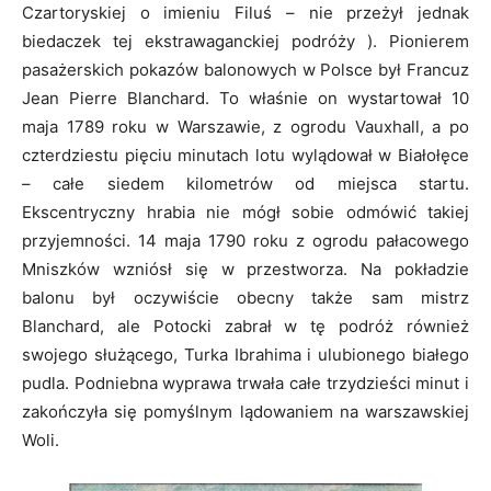
Czartoryskiej o imieniu Filuś – nie przeżył jednak
biedaczek tej ekstrawaganckiej podróży ). Pionierem
pasażerskich pokazów balonowych w Polsce był Francuz
Jean Pierre Blanchard. To właśnie on wystartował 10
maja 1789 roku w Warszawie, z ogrodu Vauxhall, a po
czterdziestu pięciu minutach lotu wylądował w Białołęce
– całe siedem kilometrów od miejsca startu.
Ekscentryczny hrabia nie mógł sobie odmówić takiej
przyjemności. 14 maja 1790 roku z ogrodu pałacowego
Mniszków wzniósł się w przestworza. Na pokładzie
balonu był oczywiście obecny także sam mistrz
Blanchard, ale Potocki zabrał w tę podróż również
swojego służącego, Turka Ibrahima i ulubionego białego
pudla. Podniebna wyprawa trwała całe trzydzieści minut i
zakończyła się pomyślnym lądowaniem na warszawskiej
Woli.