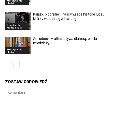
Kto czyta nie
błądzi
Książki biografie – fascynujące historie ludzi,
którzy wpisali się w historię
Książka dla
Mamy i Taty
Audiobooki – alternatywa dla książek dla
młodzieży
Kto czyta nie
błądzi
ZOSTAW ODPOWIEDŹ