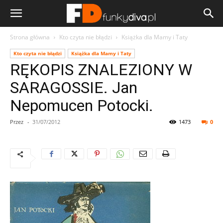
Strona główna
Kto czyta nie błądzi
Książka dla Mamy i Taty
Kto czyta nie błądzi
Książka dla Mamy i Taty
RĘKOPIS ZNALEZIONY W
SARAGOSSIE. Jan
Nepomucen Potocki.
Przez
-
31/07/2012
1473
0