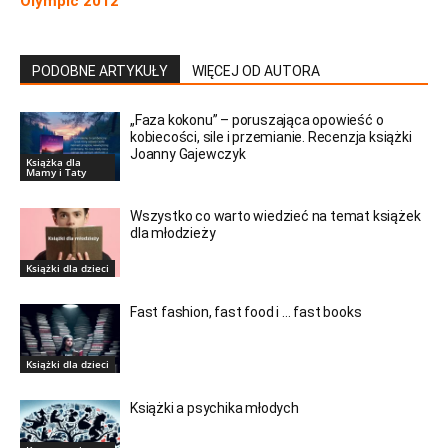
Olympic 2012
PODOBNE ARTYKUŁY
WIĘCEJ OD AUTORA
„Faza kokonu” – poruszająca opowieść o
kobiecości, sile i przemianie. Recenzja książki
Joanny Gajewczyk
Książka dla
Mamy i Taty
Wszystko co warto wiedzieć na temat książek
dla młodzieży
Książki dla dzieci
Fast fashion, fast food i … fast books
Książki dla dzieci
Książki a psychika młodych