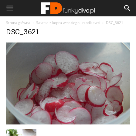
Strona główna
Sałatka z kopru włoskiego i rzodkiewki
DSC_3621
DSC_3621