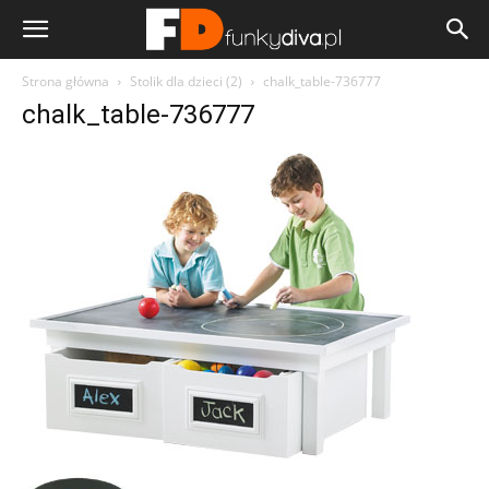
Strona główna
Stolik dla dzieci (2)
chalk_table-736777
chalk_table-736777