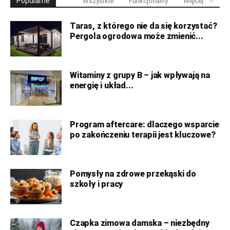
Popularne
Wszystkie
Funkcjonalny
Więcej
Taras, z którego nie da się korzystać?
Pergola ogrodowa może zmienić...
Witaminy z grupy B – jak wpływają na
energię i układ...
Program aftercare: dlaczego wsparcie
po zakończeniu terapii jest kluczowe?
Pomysły na zdrowe przekąski do
szkoły i pracy
Czapka zimowa damska – niezbędny