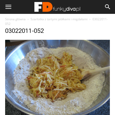
Strona główna
Szarlotka z tartymi jabłkami i migdałami
03022011-
052
03022011-052