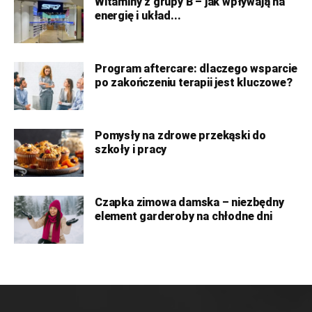
Witaminy z grupy B – jak wpływają na
energię i układ...
Program aftercare: dlaczego wsparcie
po zakończeniu terapii jest kluczowe?
Pomysły na zdrowe przekąski do
szkoły i pracy
Czapka zimowa damska – niezbędny
element garderoby na chłodne dni