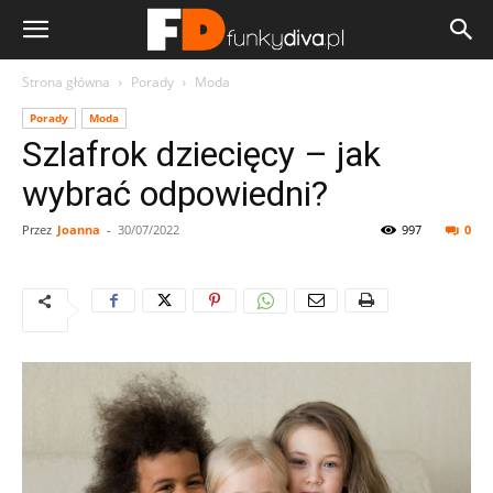
Strona główna
Porady
Moda
Porady
Moda
Szlafrok dziecięcy – jak
wybrać odpowiedni?
Przez
Joanna
-
30/07/2022
997
0