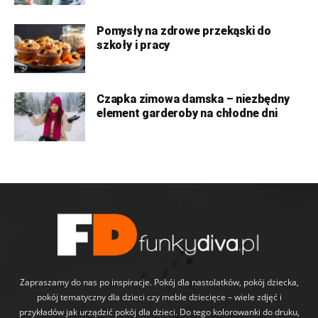
Pomysły na zdrowe przekąski do
szkoły i pracy
Czapka zimowa damska – niezbędny
element garderoby na chłodne dni
Zapraszamy do nas po inspiracje. Pokój dla nastolatków, pokój dziecka,
pokój tematyczny dla dzieci czy meble dziecięce – wiele zdjęć i
przykładów jak urządzić pokój dla dzieci. Do tego kolorowanki do druku,