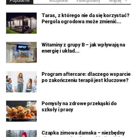
Popularne
Wszystkie
Funkcjonalny
Więcej
Taras, z którego nie da się korzystać?
Pergola ogrodowa może zmienić...
Witaminy z grupy B – jak wpływają na
energię i układ...
Program aftercare: dlaczego wsparcie
po zakończeniu terapii jest kluczowe?
Pomysły na zdrowe przekąski do
szkoły i pracy
Czapka zimowa damska – niezbędny