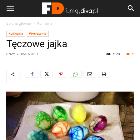
Strona główna
Kulinaria
Kulinaria
Wytrawnie
Tęczowe jajka
Przez
-
18/03/2013
2120
1