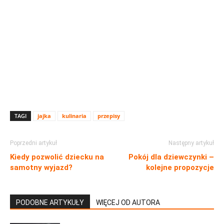
TAGI
jajka
kulinaria
przepisy
Poprzedni artykuł
Następny artykuł
Kiedy pozwolić dziecku na
Pokój dla dziewczynki –
samotny wyjazd?
kolejne propozycje
PODOBNE ARTYKUŁY
WIĘCEJ OD AUTORA