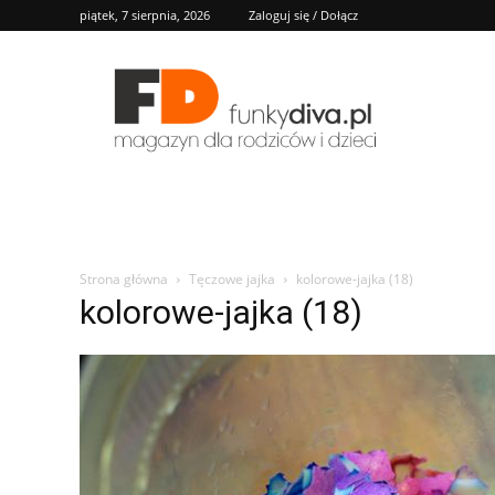
piątek, 7 sierpnia, 2026
Zaloguj się / Dołącz
FD
Strona główna
Tęczowe jajka
kolorowe-jajka (18)
kolorowe-jajka (18)