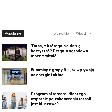
Popularne
Wszystkie
Więcej
Taras, z którego nie da się
korzystać? Pergola ogrodowa
może zmienić...
Witaminy z grupy B – jak wpływają
na energię i układ...
Program aftercare: dlaczego
wsparcie po zakończeniu terapii
jest kluczowe?