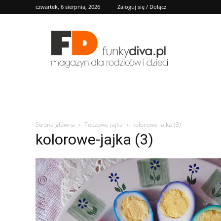
czwartek, 6 sierpnia, 2026
Zaloguj się / Dołącz
FD
Strona główna
Tęczowe jajka
kolorowe-jajka (3)
kolorowe-jajka (3)