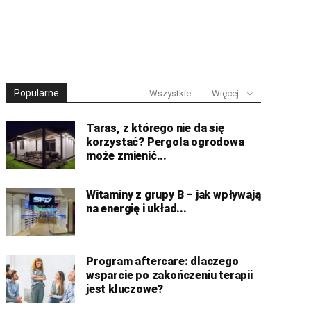
Popularne
Wszystkie
Więcej
Taras, z którego nie da się
korzystać? Pergola ogrodowa
może zmienić...
Witaminy z grupy B – jak wpływają
na energię i układ...
Program aftercare: dlaczego
wsparcie po zakończeniu terapii
jest kluczowe?