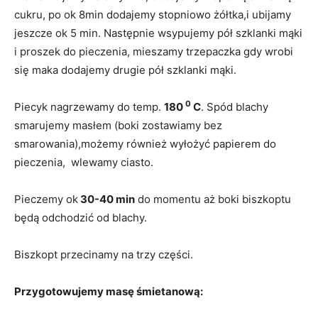
cukru, po ok 8min dodajemy stopniowo żółtka,i ubijamy
jeszcze ok 5 min. Następnie wsypujemy pół szklanki mąki
i proszek do pieczenia, mieszamy trzepaczka gdy wrobi
się maka dodajemy drugie pół szklanki mąki.
0
Piecyk nagrzewamy do temp.
180
C
. Spód blachy
smarujemy masłem (boki zostawiamy bez
smarowania),możemy również wyłożyć papierem do
pieczenia, wlewamy ciasto.
Pieczemy ok
30-40 min
do momentu aż boki biszkoptu
będą odchodzić od blachy.
Biszkopt przecinamy na trzy części.
Przygotowujemy masę śmietanową: