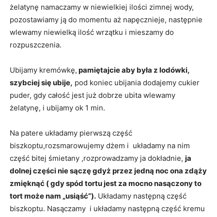
żelatynę namaczamy w niewielkiej ilości zimnej wody,
pozostawiamy ją do momentu aż napęcznieje, następnie
wlewamy niewielką ilość wrzątku i mieszamy do
rozpuszczenia.
Ubijamy kremówkę,
pamiętajcie aby była z lodówki,
szybciej się ubije,
pod koniec ubijania dodajemy cukier
puder, gdy całość jest już dobrze ubita wlewamy
żelatynę, i ubijamy ok 1 min.
Na patere układamy pierwszą część
biszkoptu,rozsmarowujemy dżem i układamy na nim
część bitej śmietany ,rozprowadzamy ja dokładnie,
ja
dolnej części nie sączę gdyż przez jedną noc ona zdąży
zmięknąć ( gdy spód tortu jest za mocno nasączony to
tort może nam „usiąść”).
Układamy następną część
biszkoptu. Nasączamy i układamy następną część kremu