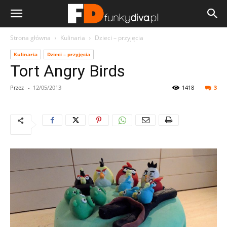
Strona główna
Kulinaria
Dzieci – przyjęcia
Kulinaria
Dzieci – przyjęcia
Tort Angry Birds
Przez
-
12/05/2013
1418
3