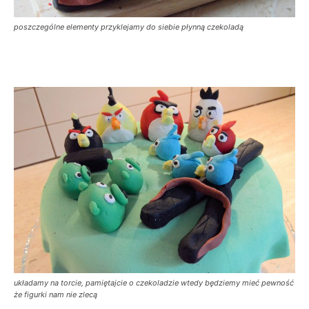
poszczególne elementy przyklejamy do siebie płynną czekoladą
układamy na torcie, pamiętajcie o czekoladzie wtedy będziemy mieć pewność
że figurki nam nie zlecą