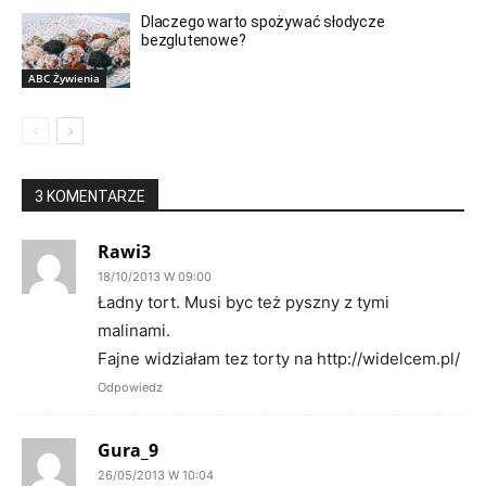
Dlaczego warto spożywać słodycze
bezglutenowe?
ABC Żywienia
3 KOMENTARZE
Rawi3
18/10/2013 W 09:00
Ładny tort. Musi byc też pyszny z tymi
malinami.
Fajne widziałam tez torty na http://widelcem.pl/
Odpowiedz
Gura_9
26/05/2013 W 10:04