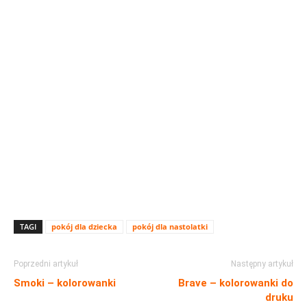
TAGI
pokój dla dziecka
pokój dla nastolatki
Poprzedni artykuł
Następny artykuł
Smoki – kolorowanki
Brave – kolorowanki do
druku