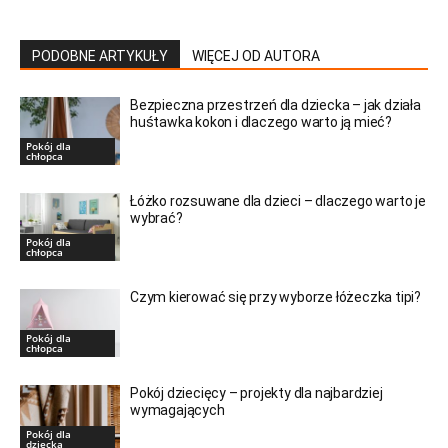
PODOBNE ARTYKUŁY
WIĘCEJ OD AUTORA
Bezpieczna przestrzeń dla dziecka – jak działa
huśtawka kokon i dlaczego warto ją mieć?
Pokój dla
chłopca
Łóżko rozsuwane dla dzieci – dlaczego warto je
wybrać?
Pokój dla
chłopca
Czym kierować się przy wyborze łóżeczka tipi?
Pokój dla
chłopca
Pokój dziecięcy – projekty dla najbardziej
wymagających
Pokój dla
dziecka