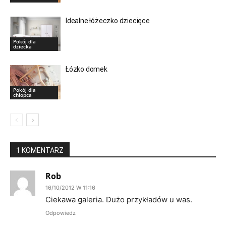
Idealne łóżeczko dziecięce
Pokój dla
dziecka
Łózko domek
Pokój dla
chłopca
1 KOMENTARZ
Rob
16/10/2012 W 11:16
Ciekawa galeria. Dużo przykładów u was.
Odpowiedz