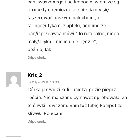
coś kwaszonego i po kłopocie: wiem że są
produkty chemiczne ale nie dajmy się
faszerować naszym maluchom , x
farmaceutykami z apteki, pomimo że :
pan/isprzdawca mówi ” to naturalne, niech
mały/a łyka… nic mu nie będzie”,
później tak !
Odpowiedz
Kris_2
08/11/2012 W 10:30
Córka jak widzi kefir ucieka, gdzie pieprz
roście. Nie ma szans by nawet spróbowała. Za
to śliwki i owszem. Sam też lubię kompot ze
śliwek. Polecam.
Odpowiedz