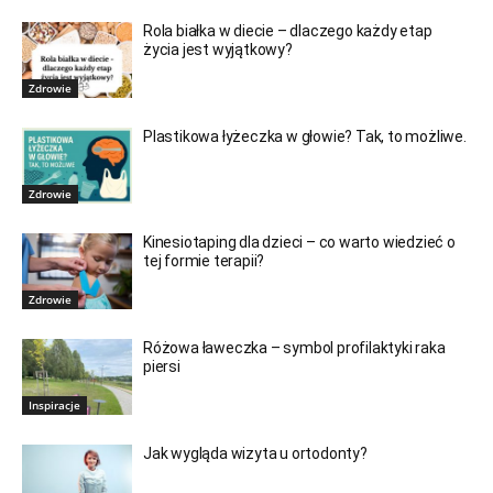
Rola białka w diecie – dlaczego każdy etap
życia jest wyjątkowy?
Zdrowie
Plastikowa łyżeczka w głowie? Tak, to możliwe.
Zdrowie
Kinesiotaping dla dzieci – co warto wiedzieć o
tej formie terapii?
Zdrowie
Różowa ławeczka – symbol profilaktyki raka
piersi
Inspiracje
Jak wygląda wizyta u ortodonty?