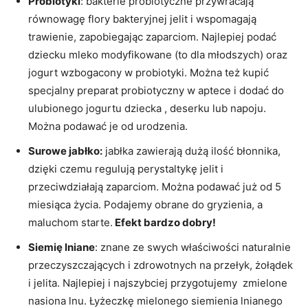
Probiotyki
: bakterie probiotyczne przywracają
równowagę flory bakteryjnej jelit i wspomagają
trawienie, zapobiegając zaparciom. Najlepiej podać
dziecku mleko modyfikowane (to dla młodszych) oraz
jogurt wzbogacony w probiotyki. Można też kupić
specjalny preparat probiotyczny w aptece i dodać do
ulubionego jogurtu dziecka , deserku lub napoju.
Można podawać je od urodzenia.
Surowe jabłko:
jabłka zawierają dużą ilość błonnika,
dzięki czemu regulują perystaltykę jelit i
przeciwdziałają zaparciom. Można podawać już od 5
miesiąca życia. Podajemy obrane do gryzienia, a
maluchom starte.
Efekt bardzo dobry!
Siemię lniane
: znane ze swych właściwości naturalnie
przeczyszczających i zdrowotnych na przełyk, żołądek
i jelita. Najlepiej i najszybciej przygotujemy zmielone
nasiona lnu. Łyżeczkę mielonego siemienia lnianego