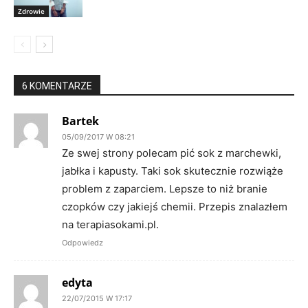
Zdrowie
6 KOMENTARZE
Bartek
05/09/2017 W 08:21
Ze swej strony polecam pić sok z marchewki,
jabłka i kapusty. Taki sok skutecznie rozwiąże
problem z zaparciem. Lepsze to niż branie
czopków czy jakiejś chemii. Przepis znalazłem
na terapiasokami.pl.
Odpowiedz
edyta
22/07/2015 W 17:17