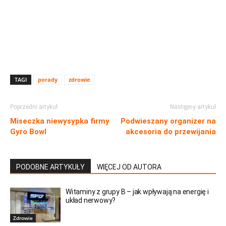
TAGI
porady
zdrowie
Poprzedni artykuł
Następny artykuł
Miseczka niewysypka firmy
Podwieszany organizer na
Gyro Bowl
akcesoria do przewijania
PODOBNE ARTYKUŁY
WIĘCEJ OD AUTORA
Witaminy z grupy B – jak wpływają na energię i
układ nerwowy?
Zdrowie