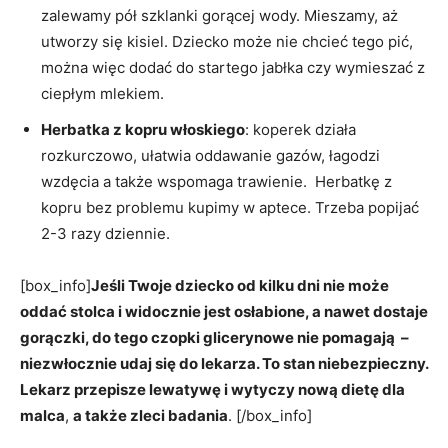
zalewamy pół szklanki gorącej wody. Mieszamy, aż
utworzy się kisiel. Dziecko może nie chcieć tego pić,
można więc dodać do startego jabłka czy wymieszać z
ciepłym mlekiem.
Herbatka z kopru włoskiego
: koperek działa
rozkurczowo, ułatwia oddawanie gazów, łagodzi
wzdęcia a także wspomaga trawienie. Herbatkę z
kopru bez problemu kupimy w aptece. Trzeba popijać
2-3 razy dziennie.
[box_info]
Jeśli Twoje dziecko od kilku dni nie może
oddać stolca i widocznie jest osłabione, a nawet dostaje
gorączki, do tego czopki glicerynowe nie pomagają –
niezwłocznie udaj się do lekarza. To stan niebezpieczny.
Lekarz przepisze lewatywę i wytyczy nową dietę dla
malca
,
a także zleci badania
. [/box_info]