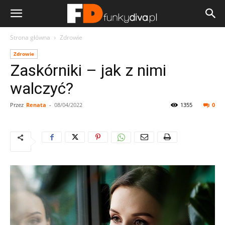
Strona główna
Zdrowie
Zdrowie
Zaskórniki – jak z nimi
walczyć?
Przez
Renata
-
08/04/2022
1355
0