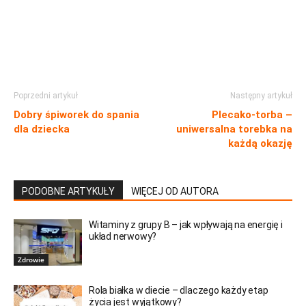
Poprzedni artykuł
Następny artykuł
Dobry śpiworek do spania
Plecako-torba –
dla dziecka
uniwersalna torebka na
każdą okazję
PODOBNE ARTYKUŁY
WIĘCEJ OD AUTORA
Witaminy z grupy B – jak wpływają na energię i
układ nerwowy?
Zdrowie
Rola białka w diecie – dlaczego każdy etap
życia jest wyjątkowy?