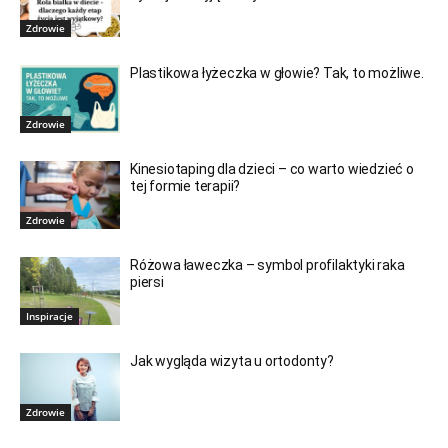
Zdrowie
Plastikowa łyżeczka w głowie? Tak, to możliwe.
Zdrowie
Kinesiotaping dla dzieci – co warto wiedzieć o
tej formie terapii?
Zdrowie
Różowa ławeczka – symbol profilaktyki raka
piersi
Inspiracje
Jak wygląda wizyta u ortodonty?
Zdrowie