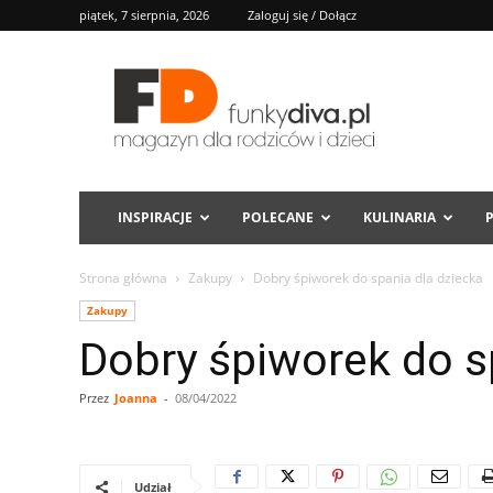
piątek, 7 sierpnia, 2026
Zaloguj się / Dołącz
FD
INSPIRACJE
POLECANE
KULINARIA
Strona główna
Zakupy
Dobry śpiworek do spania dla dziecka
Zakupy
Dobry śpiworek do s
Przez
Joanna
-
08/04/2022
Udział