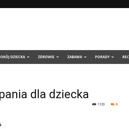
POKÓJ DZIECKA
ZDROWIE
ZABAWA
PORADY
REC
pania dla dziecka
1133
0