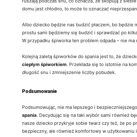
ruszają podczas snu, co oznacza, że skopują z siebie
domu jest chłodno, to może to oznaczać nieprzespan
Albo dziecko będzie nas budzić płaczem, bo będzie mu
prostu sami będziemy się budzić i sprawdzać po kilk
W przypadku śpiworka ten problem odpada – nie ma ry
Kolejną zaletą śpiworków do spania jest to, że dziec
ciepłym śpiworkiem
. Przekłada się to istotnie na k
długość snu i zmniejszenie liczby pobudek.
Podsumowanie
Podsumowując, nie ma lepszego i bezpieczniejszeg
spania
. Decydując się na taki wybór sami również b
nasze dziecko przykryje sobie twarz czy też, że po p
bezpieczny, ale również komfortowy w użytkowaniu i