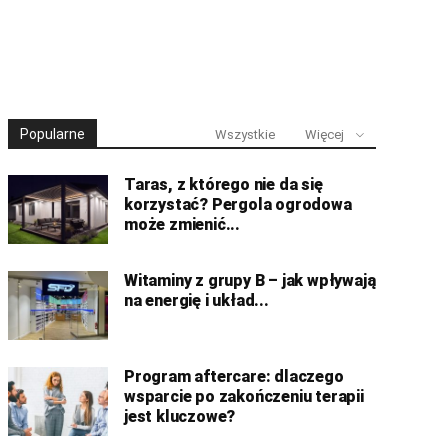
Popularne
Wszystkie
Więcej
Taras, z którego nie da się
korzystać? Pergola ogrodowa
może zmienić...
Witaminy z grupy B – jak wpływają
na energię i układ...
Program aftercare: dlaczego
wsparcie po zakończeniu terapii
jest kluczowe?