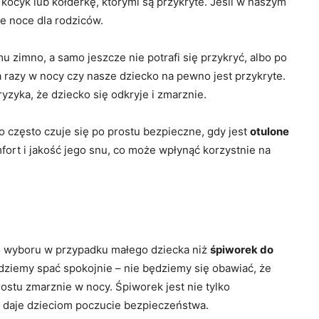
 kocyk lub kołderkę, którymi są przykryte. Jeśli w naszym
e noce dla rodziców.
 zimno, a samo jeszcze nie potrafi się przykryć, albo po
a razy w nocy czy nasze dziecko na pewno jest przykryte.
zyka, że dziecko się odkryje i zmarznie.
ko często czuje się po prostu bezpieczne, gdy jest
otulone
omfort i jakość jego snu, co może wpłynąć korzystnie na
o wyboru w przypadku małego dziecka niż
śpiworek do
ędziemy spać spokojnie – nie będziemy się obawiać, że
rostu zmarznie w nocy. Śpiworek jest nie tylko
 daje dzieciom poczucie bezpieczeństwa.