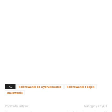
TAGI
kolorowanki do wydrukowania
kolorowanki z bajek
malowanki
Poprzedni artykuł
Następny artykuł