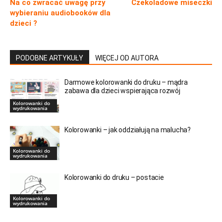
Na co zwracać uwagę przy
Czekoladowe miseczki
wybieraniu audiobooków dla
dzieci ?
PODOBNE ARTYKUŁY
WIĘCEJ OD AUTORA
Darmowe kolorowanki do druku – mądra
zabawa dla dzieci wspierająca rozwój
Kolorowanki do
wydrukowania
Kolorowanki – jak oddziałują na malucha?
Kolorowanki do
wydrukowania
Kolorowanki do druku – postacie
Kolorowanki do
wydrukowania