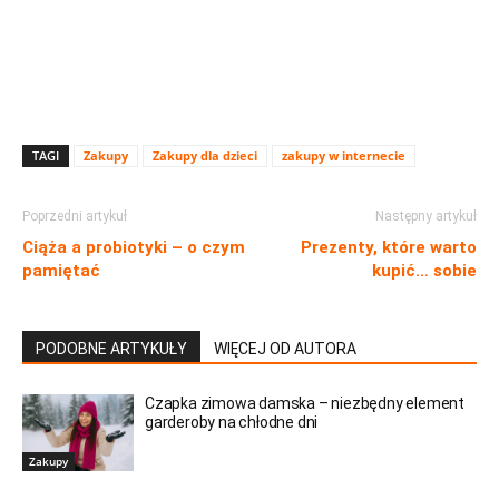
TAGI
Zakupy
Zakupy dla dzieci
zakupy w internecie
Poprzedni artykuł
Następny artykuł
Ciąża a probiotyki – o czym
Prezenty, które warto
pamiętać
kupić… sobie
PODOBNE ARTYKUŁY
WIĘCEJ OD AUTORA
Czapka zimowa damska – niezbędny element
garderoby na chłodne dni
Zakupy