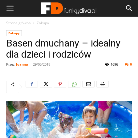
Strona główna
Zakupy
Zakupy
Basen dmuchany – idealny
dla dzieci i rodziców
Przez
Joanna
-
29/05/2018
1696
0